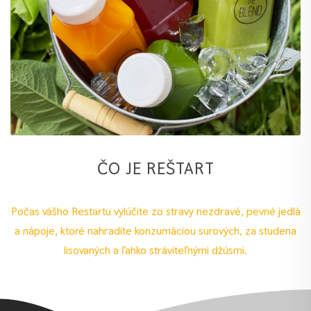
ČO JE REŠTART
Počas vášho Restartu vylúčite zo stravy nezdravé, pevné jedlá
a nápoje, ktoré nahradíte konzumáciou surových, za studena
lisovaných a ľahko stráviteľnými džúsmi.