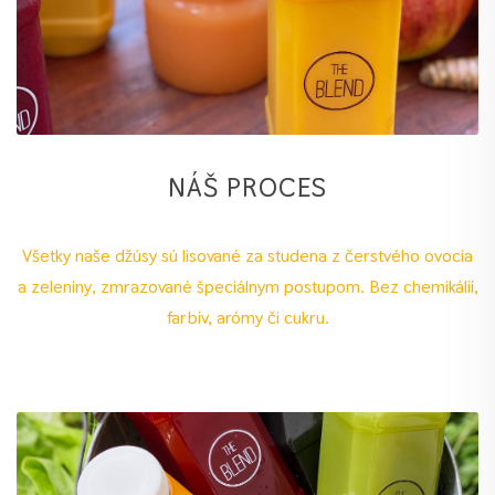
NÁŠ PROCES
Všetky naše džúsy sú lisované za studena z čerstvého ovocia
a zeleniny, zmrazované špeciálnym postupom. Bez chemikálií,
farbív, arómy či cukru.