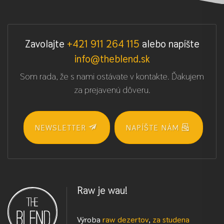
Zavolajte
+421 911 264 115
alebo napíšte
info@theblend.sk
Som rada, že s nami ostávate v kontakte. Ďakujem
za prejavenú dôveru.
NEWSLETTER
NAPÍŠTE NÁM
Raw je wau!
Výroba
raw dezertov
,
za studena