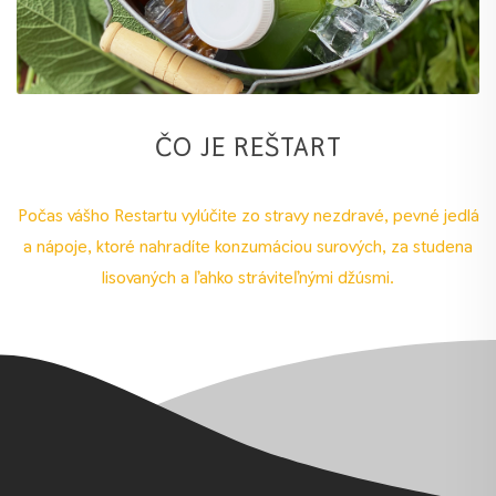
ČO JE REŠTART
Počas vášho Restartu vylúčite zo stravy nezdravé, pevné jedlá
a nápoje, ktoré nahradíte konzumáciou surových, za studena
lisovaných a ľahko stráviteľnými džúsmi.