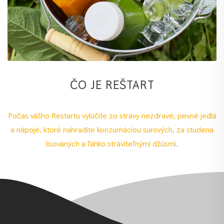
ČO JE REŠTART
Počas vášho Restartu vylúčite zo stravy nezdravé, pevné jedlá
a nápoje, ktoré nahradíte konzumáciou surových, za studena
lisovaných a ľahko stráviteľnými džúsmi.